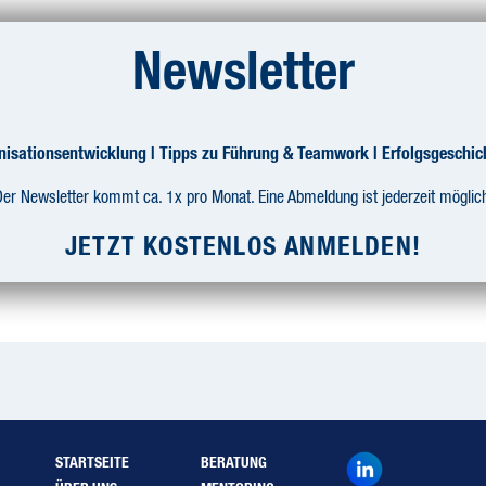
TRAINING/ WORKSHOP
COACHING
PRAXI
Newsletter
ONSENTWICKLUNG
PASSGENAUE FORMATE
ERUNG
OFFENE ZERTIFIKATSPROGRAMME
LEAD & GROW – FÜHRUNG WIRKSAM GESTALTEN
ANAGEMENT
isationsentwicklung | Tipps zu Führung & Teamwork | Erfolgsgeschic
CHANGEPILOTEN
 MIT 9 LEVELS
er Newsletter kommt ca. 1x pro Monat. Eine Abmeldung ist jederzeit möglic
kforce erzeugt Helde
ENWECHSEL
JETZT KOSTENLOS ANMELDEN!
STARTSEITE
BERATUNG