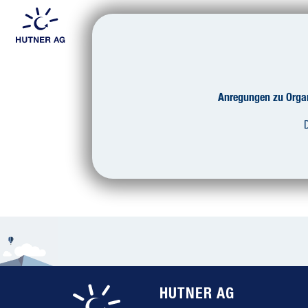
BERATUNG
ORGANISATI
ZIELORIENTI
KOMPETENZM
Anregungen zu Organ
WERTEWANDEL
D
Tas
GENERATION
HUTNER AG