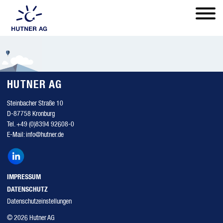
CHANGEPILOTEN
TEAM
PRAXIS & IMPULSE
KUNDENSTIMMEN
ÜBER UNS
REFERENZEN
KONTAKT
SOZIALES ENGAGEMENT
KARRIERE
HUTNER AG
Steinbacher Straße 10
D-87758 Kronburg
Tel.
+49 (0)8394 92608-0
E-Mail:
info@hutner.de
IMPRESSUM
DATENSCHUTZ
Datenschutzeinstellungen
© 2026 Hutner AG