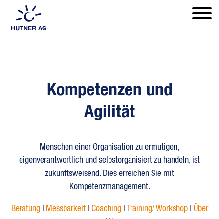
CHANGEPILOTEN
TEAM
PRAXIS & IMPULSE
KUNDENSTIMMEN
ÜBER UNS
REFERENZEN
KONTAKT
SOZIALES ENGAGEMENT
KARRIERE
Kompetenzen und
Agilität
Menschen einer Organisation zu ermutigen,
eigenverantwortlich und selbstorganisiert zu handeln, ist
zukunftsweisend. Dies erreichen Sie mit
Kompetenzmanagement.
Beratung
|
Messbarkeit
|
Coaching
|
Training/ Workshop
|
Über